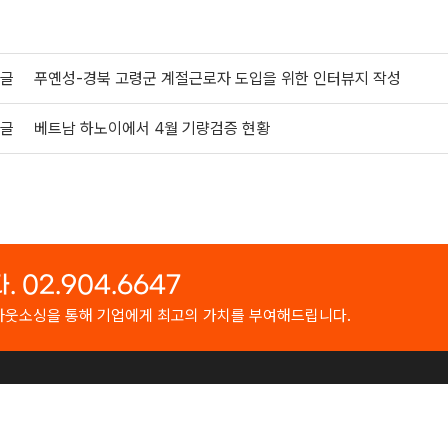
글
푸옌성-경북 고령군 계절근로자 도입을 위한 인터뷰지 작성
글
베트남 하노이에서 4월 기량검증 현황
02.904.6647
 아웃소싱을 통해 기업에게 최고의 가치를 부여해드립니다.
: 02-904-6647
FAX : 02-6499-6489
E-Mail : korea1unione@gma
FT
.